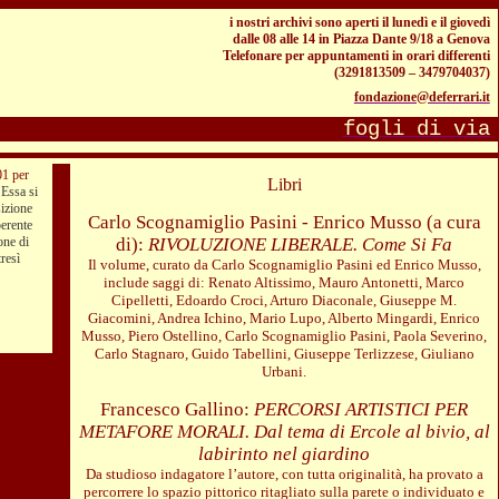
i nostri
archivi sono aperti il lunedì e il giovedì
dalle 08 alle
14 in
Piazza Dante 9/18 a Genova
Telefonare per appuntamenti in orari differenti
(3291813509 – 3479704037)
fondazione@deferrari.it
fogli di via
01 per
Libri
.
Essa si
sizione
Carlo Scognamiglio Pasini - Enrico Musso (a cura
oerente
one di
di):
RIVOLUZIONE LIBERALE. Come Si Fa
tresì
Il volume, curato da Carlo Scognamiglio Pasini ed Enrico Musso,
include saggi di: Renato Altissimo, Mauro Antonetti, Marco
Cipelletti, Edoardo Croci, Arturo Diaconale, Giuseppe M.
Giacomini, Andrea Ichino, Mario Lupo, Alberto Mingardi, Enrico
Musso, Piero Ostellino, Carlo Scognamiglio Pasini, Paola Severino,
Carlo Stagnaro, Guido Tabellini, Giuseppe Terlizzese, Giuliano
Urbani.
Francesco Gallino:
PERCORSI ARTISTICI PER
METAFORE MORALI. Dal tema di Ercole al bivio, al
labirinto nel giardino
Da studioso indagatore l’autore, con tutta originalità, ha provato a
percorrere lo spazio pittorico ritagliato sulla parete o individuato e