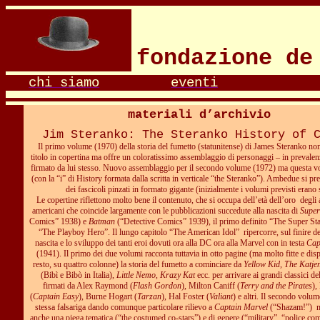
fondazione de
chi siamo
eventi
materiali d’archivio
Jim Steranko: The Steranko History of 
Il primo volume (1970) della storia del fumetto (statunitense) di James Steranko no
titolo in copertina ma offre un coloratissimo assemblaggio di personaggi – in prevalen
firmato da lui stesso. Nuovo assemblaggio per il secondo volume (1972) ma questa volt
(con la “i” di History formata dalla scritta in verticale “the Steranko”). Ambedue si p
dei fascicoli pinzati in formato gigante (inizialmente i volumi previsti erano 
Le copertine riflettono molto bene il contenuto, che si occupa dell’età dell’oro
degli 
americani che coincide largamente con le pubblicazioni succedute alla nascita di
Supe
Comics” 1938) e
Batman
(“Detective Comics” 1939), il primo definito “The Super Sta
“The Playboy Hero”. Il lungo capitolo “The American Idol”
ripercorre, sul finire d
nascita e lo sviluppo dei tanti eroi dovuti ora alla DC ora alla Marvel con in testa
Cap
(1941). Il primo dei due volumi racconta tuttavia in otto pagine (ma molto fitte e dis
resto, su quattro colonne) la storia del fumetto a cominciare da
Yellow Kid, The Katj
(Bibì e Bibò in Italia),
Little Nemo
,
Krazy Kat
ecc. per arrivare ai grandi classici d
firmati da Alex Raymond (
Flash Gordon
), Milton Caniff (
Terry and the Pirates
),
(
Captain Easy
), Burne Hogart (
Tarzan
), Hal Foster (
Valiant
) e altri. Il secondo volu
stessa falsariga dando comunque particolare rilievo a
Captain Marvel
(“Shazam!”)
anche una piega tematica (“the costumed co-stars”) e di genere (“military”, “police com