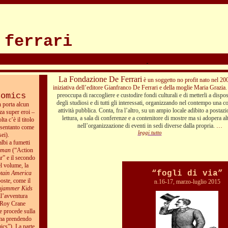
 ferrari
La Fondazione De Ferrari
è un soggetto no profit nato nel 20
iniziativa dell’editore Gianfranco De Ferrari e della moglie Maria Grazia
Comics
preoccupa di raccogliere e custodire fondi culturali e di metterli a dispo
degli studiosi e di tutti gli interessati, organizzando nel contempo una c
n porta alcun
attività pubblica. Conta, fra l’altro, su un ampio locale adibito a postazi
za super eroi –
lettura, a sala di conferenze e a contenitore di mostre ma si adopera al
a c’è il titolo
nell’organizzazione di eventi in sedi diverse dalla propria.
…
resentanto come
leggi tutto
sei).
albi a fumetti
rman
(“Action
r” e il secondo
el volume, la
“fogli di via”
tain America
poste, come il
n.16-17, marzo-luglio 2015
enjammer Kids
ell’avventura
 Roy Crane
me procede sulla
ma prendendo
ics”). La parte