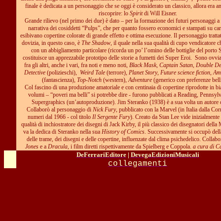
finale è dedicata a un personaggio che se oggi è considerato un classico, allora era an
riscoprire: lo
Spirit
di Will Eisner.
Grande rilievo (nel primo dei due) è dato – per la formazione dei futuri personaggi a 
narrativa dei cosiddetti “Pulps”, che per quanto fossero economici e stampati su car
esibivano copertine colorate di grande effetto e ottima esecuzione. Il personaggio tratt
dovizia, in questo caso, è
The
Shadow
, il quale nella sua qualità di cupo vendicatore c
con un abbigliamento particolare (ricorda un po’ l’omino delle bottiglie del port
costituisce un apprezzabile prototipo delle storie a fumetti dei Super Eroi.
Sono ovviam
fra gli altri, anche i vari, fra noti e meno noti,
Black Mask, Captain Satan
,
Double Det
Detective
(polizieschi),
Weird Tale
(terrore),
Planet Story
,
Future science fiction
,
Ama
(fantascienza),
Top-Notch
(western),
Adventure
(generico con preferenze bell
Col fascino di una produzione amatoriale e con centinaia di copertine riprodotte in bi
volumi – “poveri ma belli” si potrebbe dire - furono pubblicati a Reading, Pennsylv
Supergraphics (un’autoproduzione). Jim Steranko (1938) è a sua volta un autore d
Collaborò al personaggio di
Nick Fury
, pubblicato con la Marvel (in Italia dalla Cor
numeri dal 1966 - col titolo
Il Sergente Fury
). Creato da Stan Lee vide inizialmente
qualità di inchiostratore dei disegni di Jack Kirby, il più classico dei disegnatori della
va la dedica di Steranko nella sua
History of Comics
. Successivamente si occupò dell
delle trame, dei disegni e delle copertine, influenzate dal clima psichedelico. Collab
Jones
e a
Dracula
, i film diretti rispettivamente da Spielberg e Coppola.
a cura di 
DeFerrariEditore
|
DevegaEdizioniMusicali
collegamenti