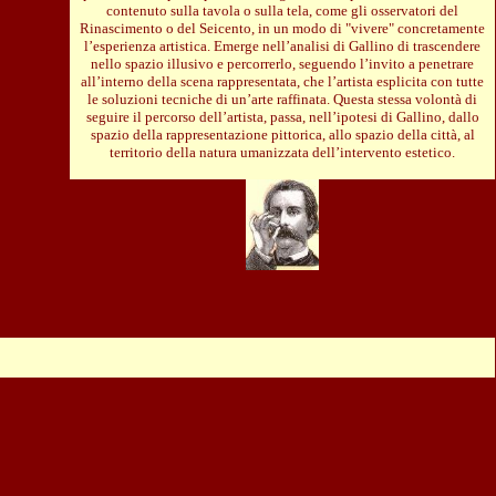
contenuto sulla tavola o sulla tela, come gli osservatori del
Rinascimento o del Seicento, in un modo di "vivere" concretamente
l’esperienza artistica. Emerge nell’analisi di Gallino di trascendere
nello spazio illusivo e percorrerlo, seguendo l’invito a penetrare
all’interno della scena rappresentata, che l’artista esplicita con tutte
le soluzioni tecniche di un’arte raffinata. Questa stessa volontà di
seguire il percorso dell’artista, passa, nell’ipotesi di Gallino, dallo
spazio della rappresentazione pittorica, allo spazio della città, al
territorio della natura umanizzata dell’intervento estetico.