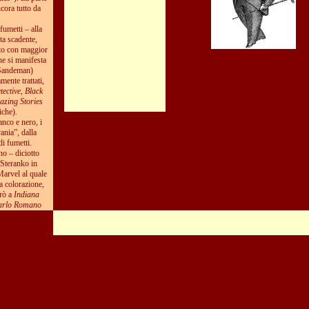
cora tutto da
fumetti – alla
ta scadente,
ato con maggior
he si manifesta
o Sandeman)
ente trattati,
ective
,
Black
zing Stories
iche).
anco e nero, i
ania”, dalla
i fumetti.
no – diciotto
 Steranko in
 Marvel al quale
a colorazione,
orò a
Indiana
Carlo Romano